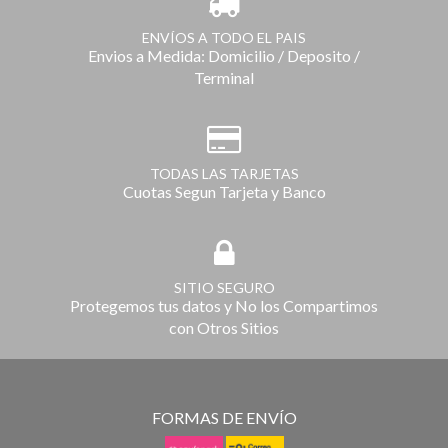
ENVÍOS A TODO EL PAIS
Envios a Medida: Domicilio / Deposito /
Terminal
TODAS LAS TARJETAS
Cuotas Segun Tarjeta y Banco
SITIO SEGURO
Protegemos tus datos y No los Compartimos
con Otros Sitios
FORMAS DE ENVÍO