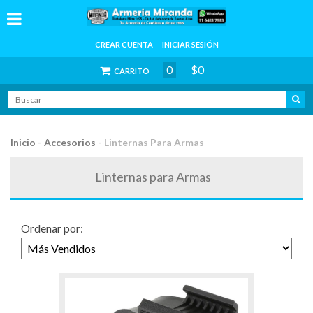
CREAR CUENTA
INICIAR SESIÓN
0
$0
CARRITO
Inicio
-
Accesorios
-
Linternas Para Armas
Linternas para Armas
Ordenar por: