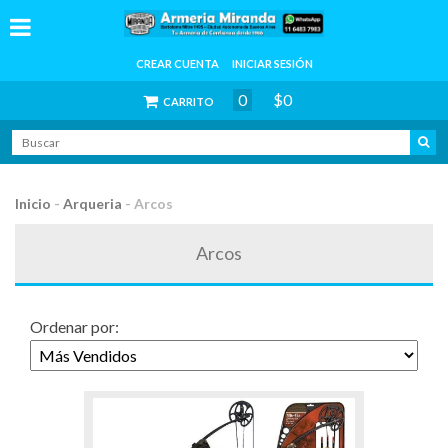
CREAR CUENTA
INICIAR SESIÓN
0
$0
CARRITO
Inicio
-
Arqueria
-
Arcos
Arcos
Ordenar por: