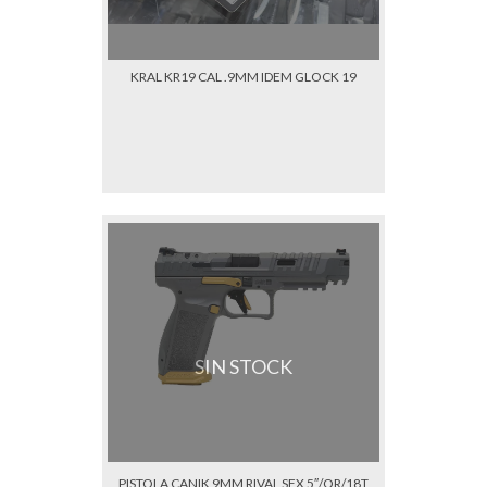
KRAL KR19 CAL .9MM IDEM GLOCK 19
SIN STOCK
PISTOLA CANIK 9MM RIVAL SFX 5″/OR/18T