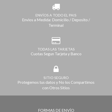
ENVÍOS A TODO EL PAIS
Envios a Medida: Domicilio / Deposito /
Terminal
TODAS LAS TARJETAS
Cuotas Segun Tarjeta y Banco
SITIO SEGURO
Protegemos tus datos y No los Compartimos
con Otros Sitios
FORMAS DE ENVÍO