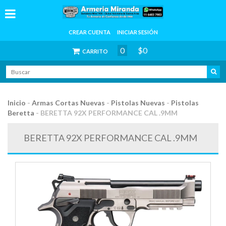
CREAR CUENTA
INICIAR SESIÓN
0
$0
CARRITO
Inicio
-
Armas Cortas Nuevas
-
Pistolas Nuevas
-
Pistolas
Beretta
-
BERETTA 92X PERFORMANCE CAL .9MM
BERETTA 92X PERFORMANCE CAL .9MM