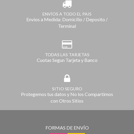
ENVÍOS A TODO EL PAIS
Envios a Medida: Domicilio / Deposito /
Terminal
TODAS LAS TARJETAS
Cuotas Segun Tarjeta y Banco
SITIO SEGURO
Protegemos tus datos y No los Compartimos
con Otros Sitios
FORMAS DE ENVÍO