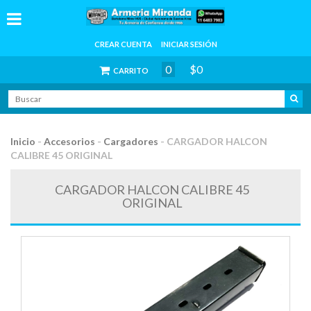
CREAR CUENTA
INICIAR SESIÓN
0
$0
CARRITO
Inicio
-
Accesorios
-
Cargadores
-
CARGADOR HALCON
CALIBRE 45 ORIGINAL
CARGADOR HALCON CALIBRE 45
ORIGINAL