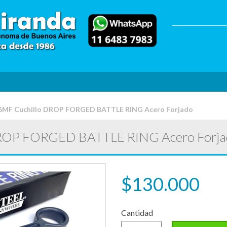
6MF Cuchillo DROP FORGED BATTLE RING Acero Forjado
ROP FORGED BATTLE RING Acero Forja
$130.000
Cantidad