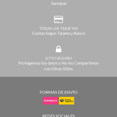
ENVÍOS A TODO EL PAIS
Envios a Medida: Domicilio / Deposito /
Terminal
TODAS LAS TARJETAS
Cuotas Segun Tarjeta y Banco
SITIO SEGURO
Protegemos tus datos y No los Compartimos
con Otros Sitios
FORMAS DE ENVÍO