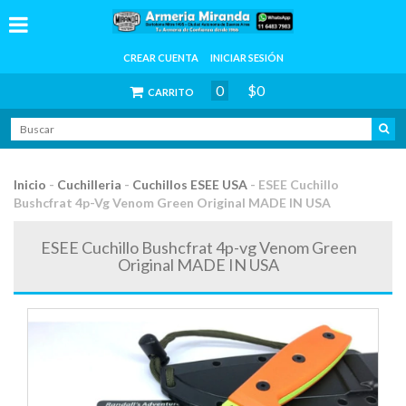
CREAR CUENTA
INICIAR SESIÓN
0
$0
CARRITO
Inicio
-
Cuchilleria
-
Cuchillos ESEE USA
-
ESEE Cuchillo
Bushcfrat 4p-Vg Venom Green Original MADE IN USA
ESEE Cuchillo Bushcfrat 4p-vg Venom Green
Original MADE IN USA